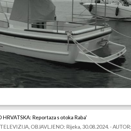
HRVATSKA: Reportaza s otoka Raba'
EVIZIJA, OBJAVLJENO: Rijeka, 30.08.2024. - AUTOR: 