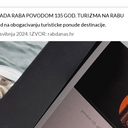
RADA RABA POVODOM 135 GOD. TURIZMA NA RABU
rad na obogacivanju turisticke ponude destinacije.
. svibnja 2024. IZVOR: rabdanas.hr