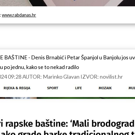
:
www.rabdanas.hr
ŠTINE - Denis Brnabić i Petar Španjol u Banjolu jos uvij
u po jednu, kako se to nekad radilo
24 09:28 AUTOR: Marinko Glavan IZVOR: novilist.hr