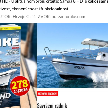
- U aktualnom broju citajte: Sampa 8 HD je kako i sam n
plativost, ekonomicnost i funkcionalnost.
TOR: Hrvoje Galić IZVOR: burzanautike.com